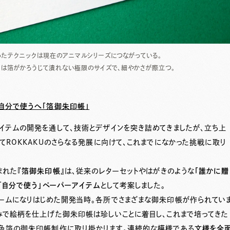
たテクニックは現在のアニマルシリーズにつながっている。
トは箔がかろうじて潰れない極限のサイズで、細やかさが際立つ。
ら自分で使うへ「箔御朱印帳」
イテムの開発を通して、技術とデザインを突き詰めてきましたが、立ち上
てROKKAKUのさらなる発展に向けて、これまでになかった挑戦に取り
まれた『
箔御朱印帳
』は、従来のレターセットやはがきのような
「誰かに贈
「自分で使う」ペーパーアイテム
として考案しました。
ームになりはじめた開発当時。各所でさまざまな御朱印帳が作られてい
みで絵柄を仕上げた御朱印帳は珍しいことに着目し、これまで培ってきた
色箔の御朱印帳制作に取り掛かります。連続的な模様である
文様を全