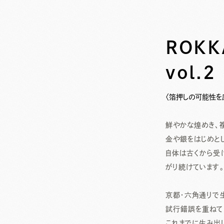
ROK
vol.2
〈箔押しの可能性を
鮮やかな煌めき、
金や銀をはじめと
自体は古くから受
がり続けています。
京都・六角通りで生
試行錯誤を重ねて
これまでに生み出