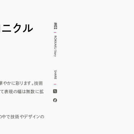
#02
ロニクル
ROKKAKU Story
SHARE
華やかに彩ります。技術
って表現の幅は無数に拡
史の中で技術やデザインの