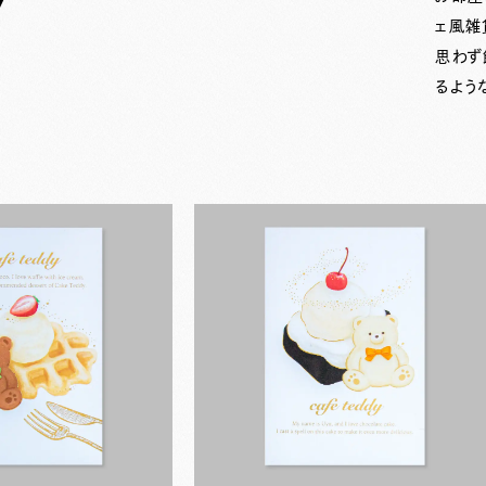
ェ風雑
思わず
るような