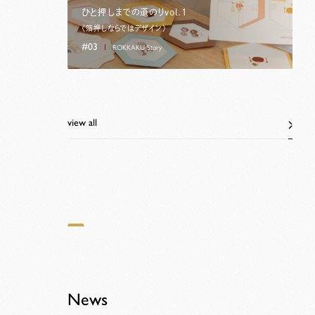
ひと押しまでの道のりvol.1
〈箔押しならではデザイン〉
#03
ROKKAKU Story
view all
News