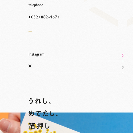
telephone
（052）882-1671
Instagram
X