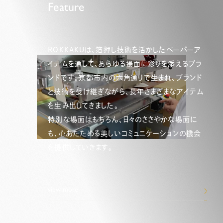
Feature
ROKKAKUは、箔押し技術を活かしたペーパーア
イテムを通して、あらゆる場面に彩りを添えるブラ
ンドです。京都市内の六角通りで生まれ、ブランド
と技術を受け継ぎながら、長年さまざまなアイテム
を生み出してきました。
特別な場面はもちろん、日々のささやかな場面に
も、心あたためる美しいコミュニケーションの機会
を提供していきます。
view more